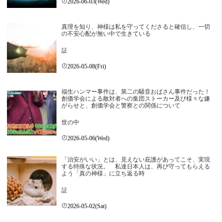
2026-06-03(Wed)
真理を知り、神様は私を守ってくださると確信し、一切
の不安心配が無い中で生きている
証
2026-05-08(Fri)
福生ハンマー事件は、第二の騒音おばさん事件だった！
創価学会による敵対者への集団ストーカー及び様々な嫌
がらせと、創価学会と警察との関係について
世の中
2026-05-06(Wed)
「治安がいい」とは、見えない庇護があってこそ、実現
する特殊な状況。 私達日本人は、再び守ってもらえる
よう「真の神様」に立ち返る時
証
2026-05-02(Sat)