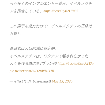
った多くのインフルエンサー達が、イベルメクチ
ンを推進している。
https://t.co/Oly62U8t87
この面子を見ただけで、イベルメクチンの正体は
お察し
参政党は人口削減に肯定的。
イベルメクチンは、ワクチンで騙されなかった
人々を獲る為の第2プラン😠
https://t.co/xoS3hUXTAv
pic.twitter.com/WD2pWlxDJR
— reflect (@N_businessnet)
May 13, 2026