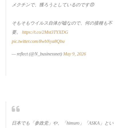
メクチンで、獲ろうとしているのです😠
そもそもウイルス自体が嘘なので、何の接種も不
要。
https://t.co/2Mxt3TYXDG
pic.twitter.com/8wbNya8Qbu
— reflect (@N_businessnet)
May 9, 2026
日本でも「参政党」や、「himuro」「ASKA」とい