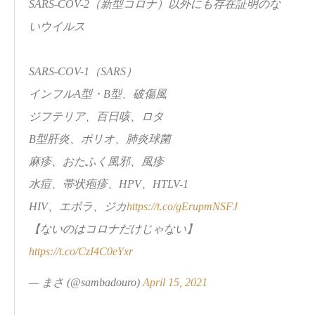
SARS-COV-2（新型コロナ）以外にも存在証明のな
いウイルス
SARS-COV-1（SARS）
インフルA型・B型、破傷風
ジフテリア、百日咳、ロタ
B型肝炎、ポリオ、肺炎球菌
麻疹、おたふく風邪、風疹
水痘、帯状疱疹、HPV、HTLV-1
HIV、エボラ、ジカ
https://t.co/gErupmNSFJ
【ないのはコロナだけじゃない】
https://t.co/CzI4C0eYxr
— まさ (@sambadouro)
April 15, 2021