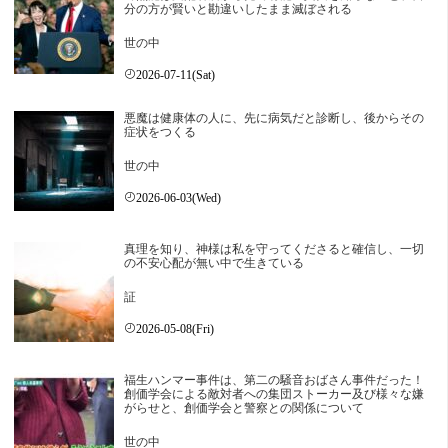
分の方が賢いと勘違いしたまま滅ぼされる
世の中
2026-07-11(Sat)
悪魔は健康体の人に、先に病気だと診断し、後からその
症状をつくる
世の中
2026-06-03(Wed)
真理を知り、神様は私を守ってくださると確信し、一切
の不安心配が無い中で生きている
証
2026-05-08(Fri)
福生ハンマー事件は、第二の騒音おばさん事件だった！
創価学会による敵対者への集団ストーカー及び様々な嫌
がらせと、創価学会と警察との関係について
世の中