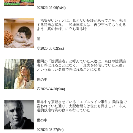
2026-05-06(Wed)
「治安がいい」とは、見えない庇護があってこそ、実現
する特殊な状況。 私達日本人は、再び守ってもらえる
よう「真の神様」に立ち返る時
証
2026-05-02(Sat)
世間が「陰謀論者」と呼んでいた人達は、もはや陰謀論
者と呼ばれることはなく、「真実を発信していた人達」
という新しい名前で呼ばれることになる
世の中
2026-04-26(Sun)
世界中を震撼させている「エプスタイン事件」 陰謀論で
言われていた通り、支配者層らは世にも悍ましい、非人
道的残虐行為の数々を行っていた
世の中
2026-03-27(Fri)