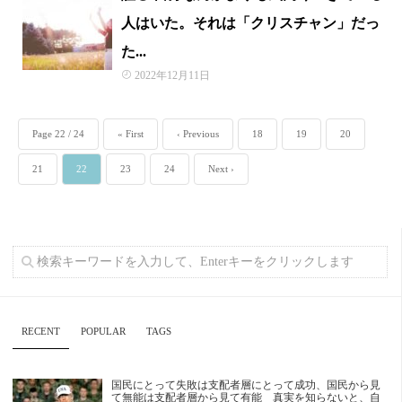
人はいた。それは「クリスチャン」だっ
た...
2022年12月11日
Page 22 / 24
« First
‹ Previous
18
19
20
21
22
23
24
Next ›
RECENT
POPULAR
TAGS
国民にとって失敗は支配者層にとって成功、国民から見
て無能は支配者層から見て有能 真実を知らないと、自