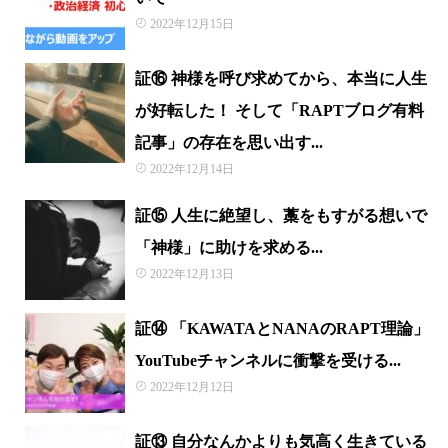
2022年12月15日
証⑯ 神様を呼び求めてから、本当に人生
が好転した！ そして「RAPTブログ有料
記事」の存在を思い出す...
2022年12月14日
証⑮ 人生に絶望し、藁をもすがる想いで
「神様」に助けを求める...
2022年12月13日
証⑭ 「KAWATAとNANAのRAPT理論」
YouTubeチャンネルに衝撃を受ける...
2022年12月12日
証⑬ 自分なんかよりも気高く生きている