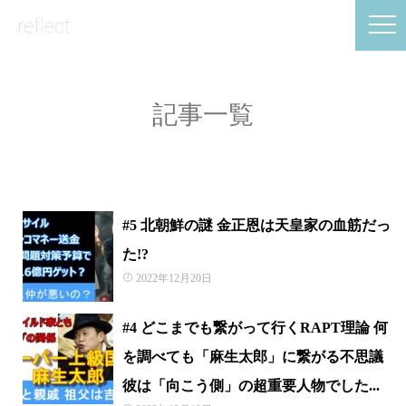
記事一覧
#5 北朝鮮の謎 金正恩は天皇家の血筋だっ
た!?
2022年12月20日
#4 どこまでも繋がって行くRAPT理論 何
を調べても「麻生太郎」に繋がる不思議
彼は「向こう側」の超重要人物でした...