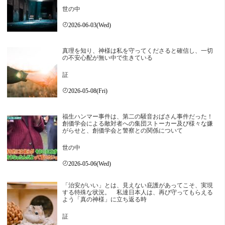
世の中
2026-06-03(Wed)
真理を知り、神様は私を守ってくださると確信し、一切
の不安心配が無い中で生きている
証
2026-05-08(Fri)
福生ハンマー事件は、第二の騒音おばさん事件だった！
創価学会による敵対者への集団ストーカー及び様々な嫌
がらせと、創価学会と警察との関係について
世の中
2026-05-06(Wed)
「治安がいい」とは、見えない庇護があってこそ、実現
する特殊な状況。 私達日本人は、再び守ってもらえる
よう「真の神様」に立ち返る時
証