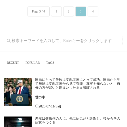
Page 3 / 4
1
2
3
4
RECENT
POPULAR
TAGS
国民にとって失敗は支配者層にとって成功、国民から見
て無能は支配者層から見て有能 真実を知らないと、自
分の方が賢いと勘違いしたまま滅ぼされる
世の中
2026-07-11(Sat)
悪魔は健康体の人に、先に病気だと診断し、後からその
症状をつくる