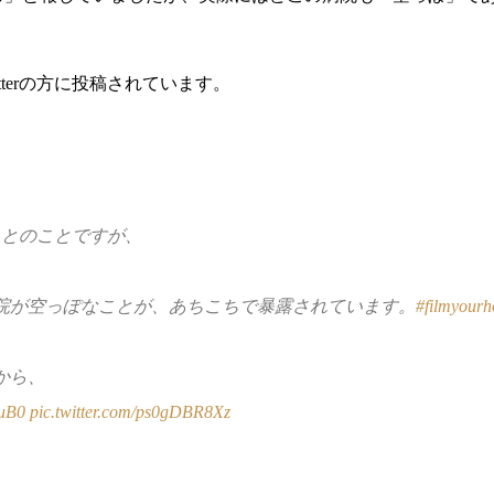
terの方に投稿されています。
とのことですが、
院が空っぽなことが、あちこちで暴露されています。
#filmyourh
から、
VuB0
pic.twitter.com/ps0gDBR8Xz