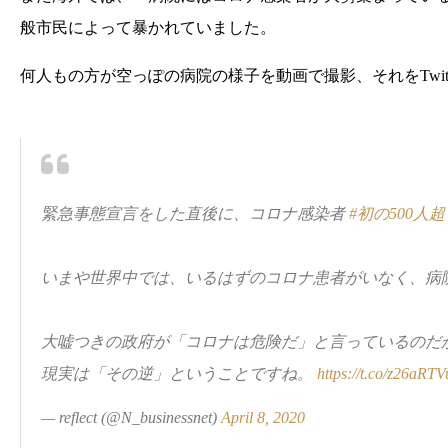
般市民によって暴かれていました。
何人もの方が空っぽの病院の様子を動画で撮影、それをTwit
緊急事態宣言をした直後に、コロナ感染者
#初の500人超
いまや世界中では、いるはずのコロナ患者がいなく、病
大嘘つきの政府が「コロナは危険だ」と言っているのだ
現実は「その逆」ということですね。
https://t.co/z26aRT
— reflect (@N_businessnet)
April 8, 2020