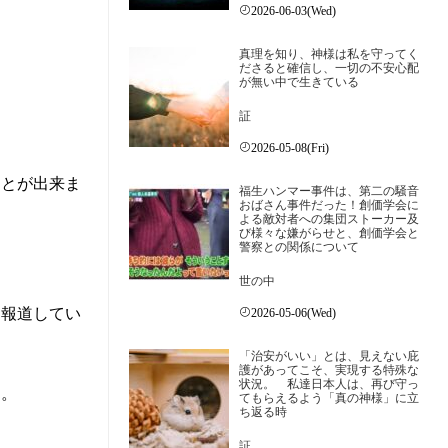
2026-06-03(Wed)
真理を知り、神様は私を守ってく
ださると確信し、一切の不安心配
が無い中で生きている
証
2026-05-08(Fri)
ことが出来ま
福生ハンマー事件は、第二の騒音
おばさん事件だった！創価学会に
よる敵対者への集団ストーカー及
び様々な嫌がらせと、創価学会と
警察との関係について
世の中
切報道してい
2026-05-06(Wed)
「治安がいい」とは、見えない庇
護があってこそ、実現する特殊な
状況。 私達日本人は、再び守っ
す。
てもらえるよう「真の神様」に立
ち返る時
証