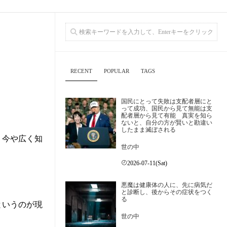
RECENT
POPULAR
TAGS
国民にとって失敗は支配者層にと
って成功、国民から見て無能は支
配者層から見て有能 真実を知ら
ないと、自分の方が賢いと勘違い
したまま滅ぼされる
、今や広く知
世の中
2026-07-11(Sat)
悪魔は健康体の人に、先に病気だ
と診断し、後からその症状をつく
る
というのが現
世の中