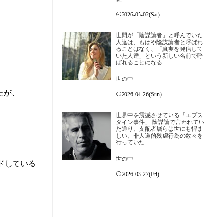
2026-05-02(Sat)
世間が「陰謀論者」と呼んでいた
人達は、もはや陰謀論者と呼ばれ
ることはなく、「真実を発信して
いた人達」という新しい名前で呼
ばれることになる
世の中
たが、
2026-04-26(Sun)
世界中を震撼させている「エプス
タイン事件」 陰謀論で言われてい
た通り、支配者層らは世にも悍ま
しい、非人道的残虐行為の数々を
行っていた
世の中
ドしている
2026-03-27(Fri)