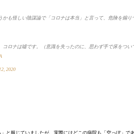
うかも怪しい陰謀論で「コロナは本当」と言って、危険を煽り
、コロナは噓です。（意識を失ったのに、思わず手で床をつい
yA
12, 2020
る」と報じていましたが、実際にはどこの病院も「空っぽ」で