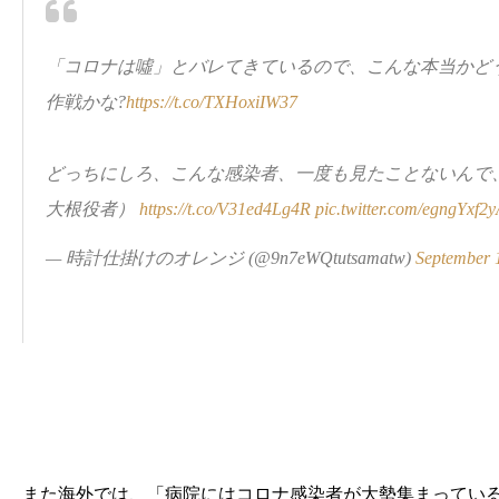
「コロナは噓」とバレてきているので、こんな本当かど
作戦かな?
https://t.co/TXHoxiIW37
どっちにしろ、こんな感染者、一度も見たことないんで
大根役者）
https://t.co/V31ed4Lg4R
pic.twitter.com/egngYxf2
— 時計仕掛けのオレンジ (@9n7eWQtutsamatw)
September 
また海外では、「病院にはコロナ感染者が大勢集まってい