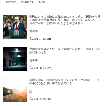
RECENT
POPULAR
TAGS
国民にとって失敗は支配者層にとって成功、国民から見
て無能は支配者層から見て有能 真実を知らないと、自
分の方が賢いと勘違いしたまま滅ぼされる
世の中
2026-07-11(Sat)
悪魔は健康体の人に、先に病気だと診断し、後からその
症状をつくる
世の中
2026-06-03(Wed)
真理を知り、神様は私を守ってくださると確信し、一切
の不安心配が無い中で生きている
証
2026-05-08(Fri)