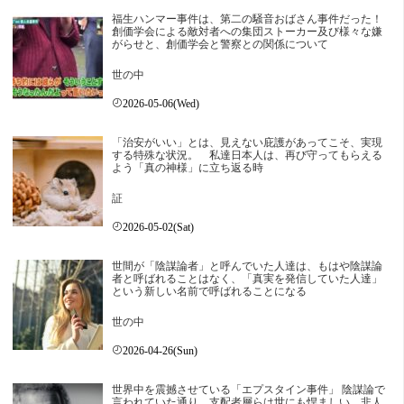
福生ハンマー事件は、第二の騒音おばさん事件だった！
創価学会による敵対者への集団ストーカー及び様々な嫌
がらせと、創価学会と警察との関係について
世の中
2026-05-06(Wed)
「治安がいい」とは、見えない庇護があってこそ、実現
する特殊な状況。 私達日本人は、再び守ってもらえる
よう「真の神様」に立ち返る時
証
2026-05-02(Sat)
世間が「陰謀論者」と呼んでいた人達は、もはや陰謀論
者と呼ばれることはなく、「真実を発信していた人達」
という新しい名前で呼ばれることになる
世の中
2026-04-26(Sun)
世界中を震撼させている「エプスタイン事件」 陰謀論で
言われていた通り、支配者層らは世にも悍ましい、非人