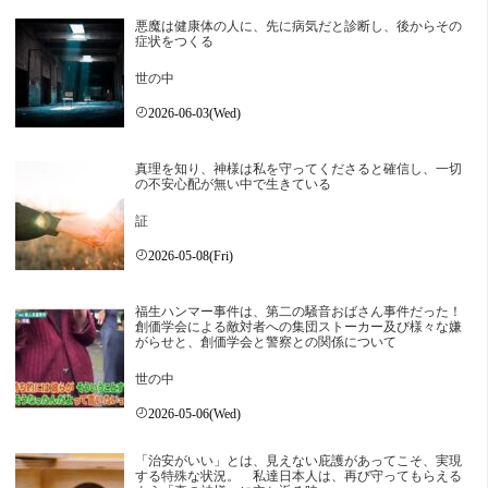
悪魔は健康体の人に、先に病気だと診断し、後からその
症状をつくる
世の中
2026-06-03(Wed)
真理を知り、神様は私を守ってくださると確信し、一切
の不安心配が無い中で生きている
証
2026-05-08(Fri)
福生ハンマー事件は、第二の騒音おばさん事件だった！
創価学会による敵対者への集団ストーカー及び様々な嫌
がらせと、創価学会と警察との関係について
世の中
2026-05-06(Wed)
「治安がいい」とは、見えない庇護があってこそ、実現
する特殊な状況。 私達日本人は、再び守ってもらえる