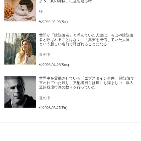
よう「真の神様」に立ち返る時
証
2026-05-02(Sat)
世間が「陰謀論者」と呼んでいた人達は、もはや陰謀論
者と呼ばれることはなく、「真実を発信していた人達」
という新しい名前で呼ばれることになる
世の中
2026-04-26(Sun)
世界中を震撼させている「エプスタイン事件」 陰謀論で
言われていた通り、支配者層らは世にも悍ましい、非人
道的残虐行為の数々を行っていた
世の中
2026-03-27(Fri)