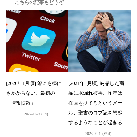
こちらの記事もどうぞ
[2020年1月頃] 箸にも棒に
[2021年1月頃] 納品した商
もかからない、最初の
品に水漏れ被害、昨年は
「情報拡散」
在庫を捨てろというメー
ル、聖書のヨブ記を想起
2022-12-30(Fri)
するようなことが起きる
2023-04-19(Wed)