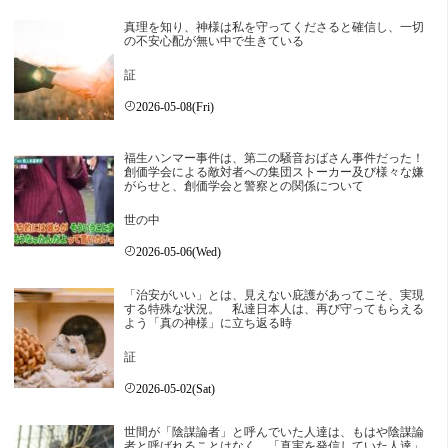
真理を知り、神様は私を守ってくださると確信し、一切
の不安心配が無い中で生きている
証
2026-05-08(Fri)
福生ハンマー事件は、第二の騒音おばさん事件だった！
創価学会による敵対者への集団ストーカー及び様々な嫌
がらせと、創価学会と警察との関係について
世の中
2026-05-06(Wed)
「治安がいい」とは、見えない庇護があってこそ、実現
する特殊な状況。 私達日本人は、再び守ってもらえる
よう「真の神様」に立ち返る時
証
2026-05-02(Sat)
世間が「陰謀論者」と呼んでいた人達は、もはや陰謀論
者と呼ばれることはなく、「真実を発信していた人達」