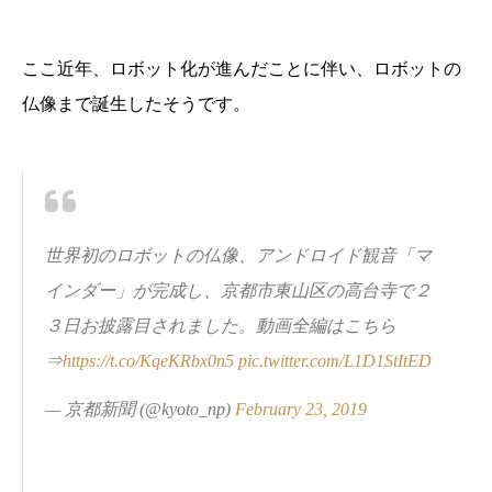
ここ近年、ロボット化が進んだことに伴い、ロボットの
仏像まで誕生したそうです。
世界初のロボットの仏像、アンドロイド観音「マ
インダー」が完成し、京都市東山区の高台寺で２
３日お披露目されました。動画全編はこちら
⇒
https://t.co/KqeKRbx0n5
pic.twitter.com/L1D1StItED
— 京都新聞 (@kyoto_np)
February 23, 2019