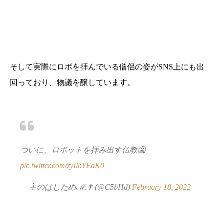
そして実際にロボを拝んでいる僧侶の姿がSNS上にも出
回っており、物議を醸しています。
ついに、ロボットを拝み出す仏教🥶
pic.twitter.com/zyIlbYEaK0
— 主のはしためℳ.✝️ (@C5bHd)
February 18, 2022