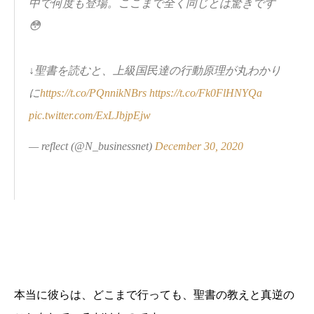
中で何度も登場。ここまで全く同じとは驚きです
😳
↓聖書を読むと、上級国民達の行動原理が丸わかり
に
https://t.co/PQnnikNBrs
https://t.co/Fk0FlHNYQa
pic.twitter.com/ExLJbjpEjw
— reflect (@N_businessnet)
December 30, 2020
本当に彼らは、どこまで行っても、聖書の教えと真逆の