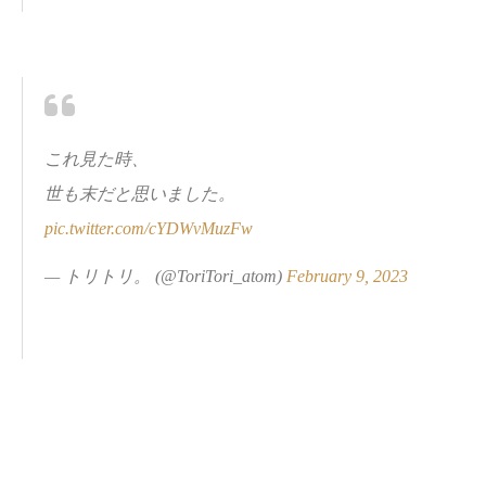
これ見た時、
世も末だと思いました。
pic.twitter.com/cYDWvMuzFw
— トリトリ。 (@ToriTori_atom)
February 9, 2023